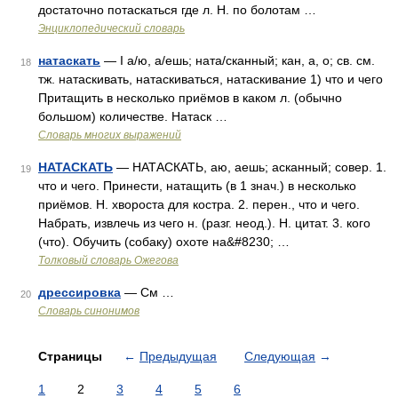
достаточно потаскаться где л. Н. по болотам …
Энциклопедический словарь
натаскать
— I а/ю, а/ешь; ната/сканный; кан, а, о; св. см.
18
тж. натаскивать, натаскиваться, натаскивание 1) что и чего
Притащить в несколько приёмов в каком л. (обычно
большом) количестве. Натаск …
Словарь многих выражений
НАТАСКАТЬ
— НАТАСКАТЬ, аю, аешь; асканный; совер. 1.
19
что и чего. Принести, натащить (в 1 знач.) в несколько
приёмов. Н. хвороста для костра. 2. перен., что и чего.
Набрать, извлечь из чего н. (разг. неод.). Н. цитат. 3. кого
(что). Обучить (собаку) охоте на&#8230; …
Толковый словарь Ожегова
дрессировка
— См …
20
Словарь синонимов
Страницы
←
Предыдущая
Следующая
→
1
2
3
4
5
6