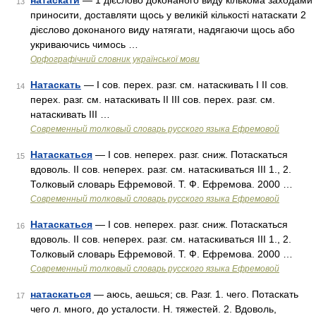
натаскати
— 1 дієслово доконаного виду кількома заходами
13
приносити, доставляти щось у великій кількості натаскати 2
дієслово доконаного виду натягати, надягаючи щось або
укриваючись чимось …
Орфографічний словник української мови
Натаскать
— I сов. перех. разг. см. натаскивать I II сов.
14
перех. разг. см. натаскивать II III сов. перех. разг. см.
натаскивать III …
Современный толковый словарь русского языка Ефремовой
Натаскаться
— I сов. неперех. разг. сниж. Потаскаться
15
вдоволь. II сов. неперех. разг. см. натаскиваться III 1., 2.
Толковый словарь Ефремовой. Т. Ф. Ефремова. 2000 …
Современный толковый словарь русского языка Ефремовой
Натаскаться
— I сов. неперех. разг. сниж. Потаскаться
16
вдоволь. II сов. неперех. разг. см. натаскиваться III 1., 2.
Толковый словарь Ефремовой. Т. Ф. Ефремова. 2000 …
Современный толковый словарь русского языка Ефремовой
натаскаться
— аюсь, аешься; св. Разг. 1. чего. Потаскать
17
чего л. много, до усталости. Н. тяжестей. 2. Вдоволь,