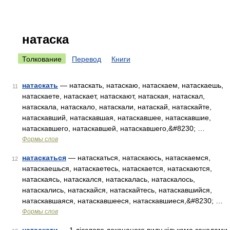
натаска
Толкование
Перевод
Книги
натаскать
— натаскать, натаскаю, натаскаем, натаскаешь,
11
натаскаете, натаскает, натаскают, натаская, натаскал,
натаскала, натаскало, натаскали, натаскай, натаскайте,
натаскавший, натаскавшая, натаскавшее, натаскавшие,
натаскавшего, натаскавшей, натаскавшего,&#8230; …
Формы слов
натаскаться
— натаскаться, натаскаюсь, натаскаемся,
12
натаскаешься, натаскаетесь, натаскается, натаскаются,
натаскаясь, натаскался, натаскалась, натаскалось,
натаскались, натаскайся, натаскайтесь, натаскавшийся,
натаскавшаяся, натаскавшееся, натаскавшиеся,&#8230; …
Формы слов